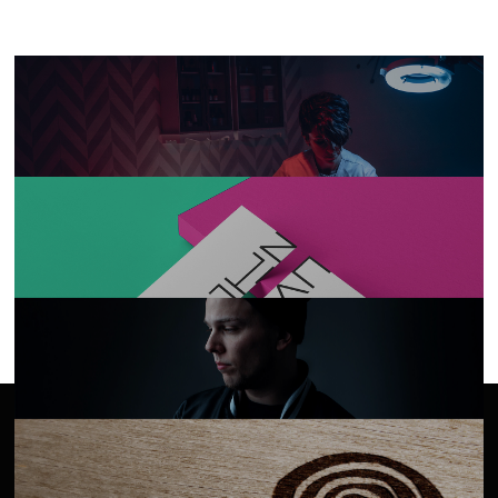
Anahata
Jnthn Durán