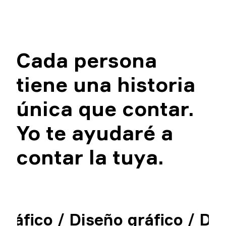
Cada
persona
tiene
una
historia
única
que
contar.
Yo
te
ayudaré
a
contar
la
tuya.
ráfico /
Diseño gráfico /
Dise